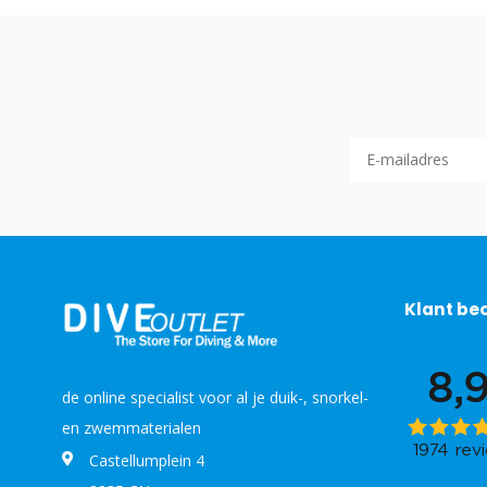
Klant be
de online specialist voor al je duik-, snorkel-
en zwemmaterialen
Castellumplein 4