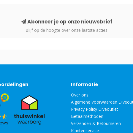
Abonneer je op onze nieuwsbrief
Blijf op de hoogte over onze laatste acties
oordelingen
Informatie
Over ons
Algemene Voorwaarden Diveout
Privacy Policy Diveoutlet
Betaalmethoden
Verzenden & Retourneren
Klantenservice