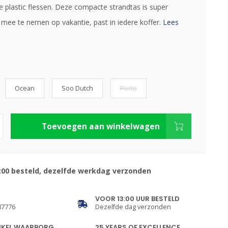
e plastic flessen. Deze compacte strandtas is super
mee te nemen op vakantie, past in iedere koffer.
Lees
Ocean
Soo Dutch
Porto
Toevoegen aan winkelwagen
:00 besteld, dezelfde werkdag verzonden
VOOR 13:00 UUR BESTELD
87776
Dezelfde dag verzonden
NKEL WAARBORG
25 YEARS OF EXCELLENCE