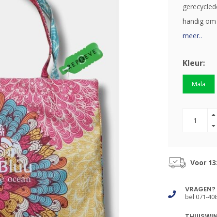
gerecycled
handig om 
meer..
Kleur:
Mala
Voor 13
VRAGEN?
bel 071-40
THUISWI