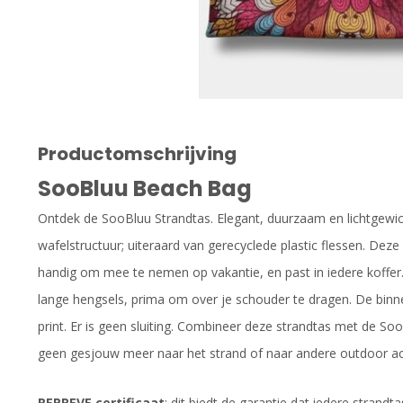
Productomschrijving
SooBluu Beach Bag
Ontdek de SooBluu Strandtas. Elegant, duurzaam en lichtgewi
wafelstructuur; uiteraard van gerecyclede plastic flessen. Dez
handig om mee te nemen op vakantie, en past in iedere koffer. 
lange hengsels, prima om over je schouder te dragen. De binn
print. Er is geen sluiting. Combineer deze strandtas met de So
geen gesjouw meer naar het strand of naar andere outdoor act
REPREVE certificaat
: dit biedt de garantie dat iedere strandt