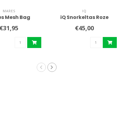
MARES
IQ
s Mesh Bag
iQ Snorkeltas Roze
Sa
€31,95
€45,00