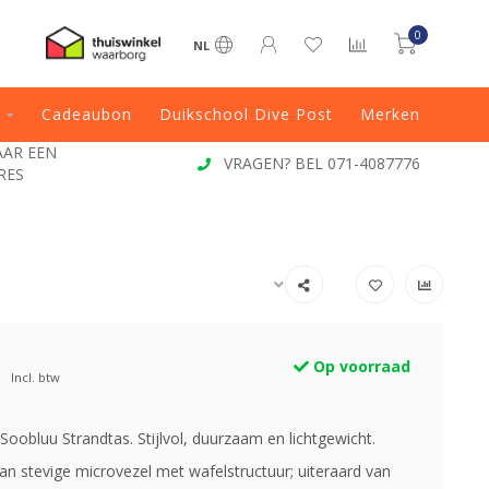
0
NL
Cadeaubon
Duikschool Dive Post
Merken
4087776
VOOR 13:00 BESTELD, DIRECT VERZONDE
Op voorraad
Incl. btw
oobluu Strandtas. Stijlvol, duurzaam en lichtgewicht.
n stevige microvezel met wafelstructuur; uiteraard van