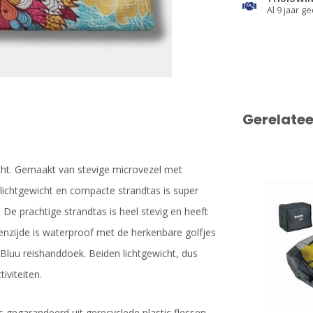
Al 9 jaar ge
Gerelate
cht. Gemaakt van stevige microvezel met
e lichtgewicht en compacte strandtas is super
De prachtige strandtas is heel stevig en heeft
enzijde is waterproof met de herkenbare golfjes
oBluu reishanddoek. Beiden lichtgewicht, dus
iviteiten.
as gegarandeerd uit gerecyclede plastic flessen