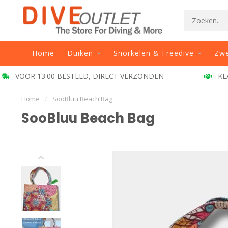
Home
Duiken
Snorkelen & Freedive
Zw
199
KLANT BEOORDELING 9.5
BE
Home
/
SooBluu Beach Bag
SooBluu Beach Bag