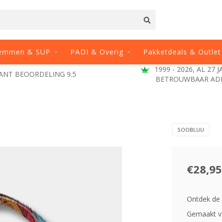
emmen & SUP
PADI & Overig
Pakketdeals & Outlet
9 - 2026, AL 27 JAAR EEN
VRAGEN? BEL 071-
TROUWBAAR ADRES
SOOBLUU
€28,95
Ontdek de S
Gemaakt va