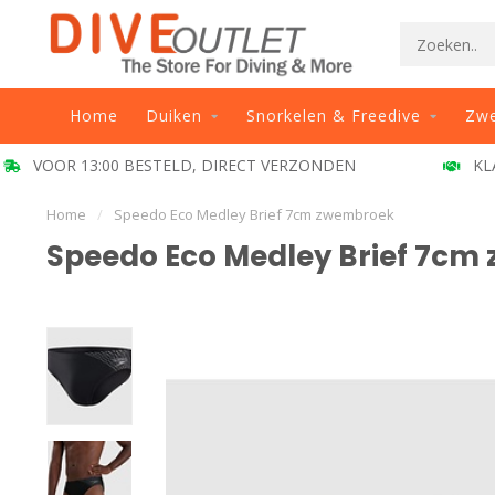
Home
Duiken
Snorkelen & Freedive
Zw
VOOR 13:00 BESTELD, DIRECT VERZONDEN
KL
Home
/
Speedo Eco Medley Brief 7cm zwembroek
Speedo Eco Medley Brief 7c