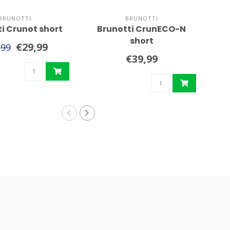
BRUNOTTI
BRUNOTTI
i Crunot short
Brunotti CrunECO-N
Sp
short
J
€29,99
,99
€39,99