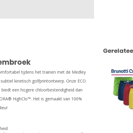
Gerelate
wembroek
comfortabel tijdens het trainen met de Medley
 subtiel kinetisch golfprintontwerp. Onze ECO
n biedt een hogere chloorbestendigheid dan
REORA® HighClo™. Het is gemaakt van 100%
ieu!
heid