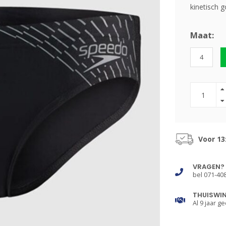
kinetisch g
Maat:
4
Voor 13
VRAGEN?
bel 071-40
THUISWI
Al 9 jaar ge