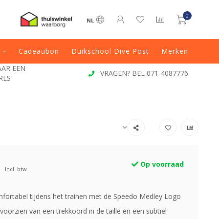
0
NL
Cadeaubon
Duikschool Dive Post
Merken
JAAR EEN
VRAGEN? BEL 071-4087776
RES
Op voorraad
Incl. btw
mfortabel tijdens het trainen met de Speedo Medley Logo
voorzien van een trekkoord in de taille en een subtiel