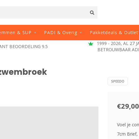
emmen & SUP
PADI & Overig
Pakketdeals & Outlet
1999 - 2026, AL 27 
ANT BEOORDELING 9.5
BETROUWBAAR AD
m zwembroek
SPEEDO
€29,00
Voel je co
7cm Brief, 