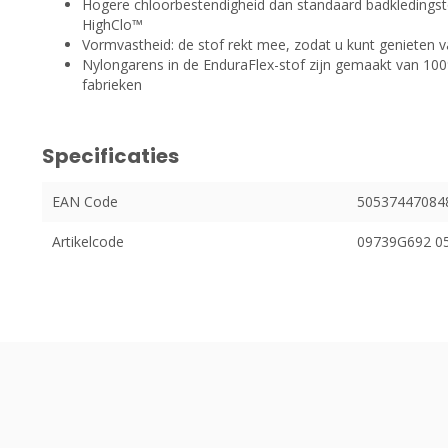
Hogere chloorbestendigheid dan standaard badkledingst
HighClo™
Vormvastheid: de stof rekt mee, zodat u kunt genieten 
Nylongarens in de EnduraFlex-stof zijn gemaakt van 100%
fabrieken
Specificaties
EAN Code
50537447084
Artikelcode
09739G692 0