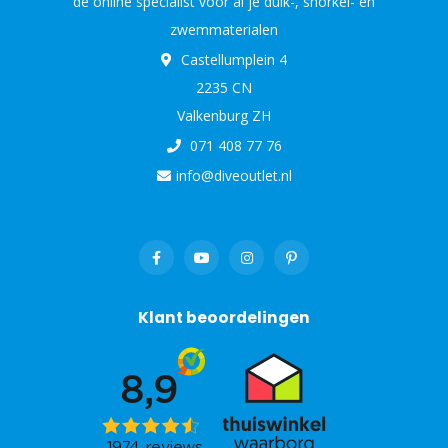
de online specialist voor al je duik-, snorkel- en
zwemmaterialen
Castellumplein 4
2235 CN
Valkenburg ZH
071 408 77 76
info@diveoutlet.nl
Klant beoordelingen