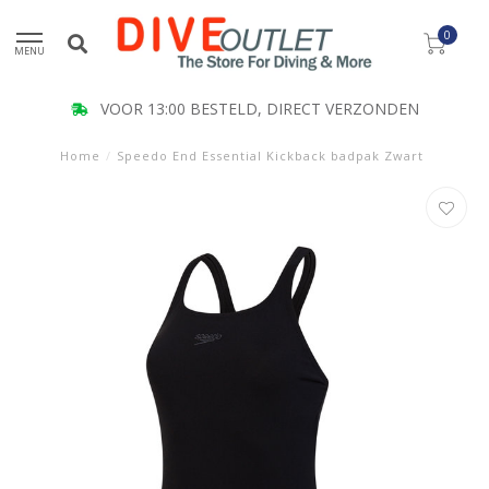
0
MENU
KLANT BEOORDELING 9.5
Home
/
Speedo End Essential Kickback badpak Zwart