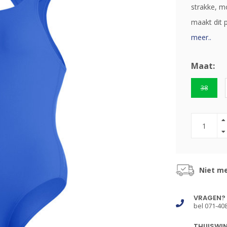
strakke, m
maakt dit 
meer..
Maat:
38
Niet me
VRAGEN?
bel 071-40
THUISWI