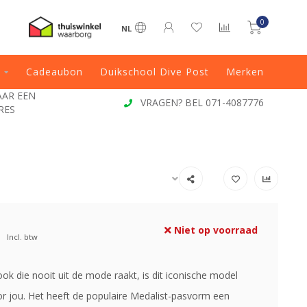
0
NL
Cadeaubon
Duikschool Dive Post
Merken
JAAR EEN
VRAGEN? BEL 071-4087776
RES
Niet op voorraad
Incl. btw
ok die nooit uit de mode raakt, is dit iconische model
r jou. Het heeft de populaire Medalist-pasvorm een ​​