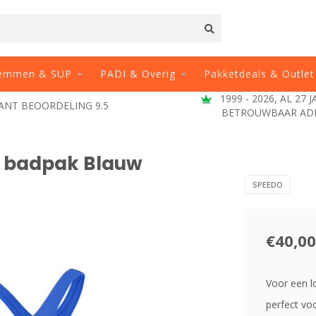
emmen & SUP
PADI & Overig
Pakketdeals & Outlet
1999 - 2026, AL 27 
ANT BEOORDELING 9.5
BETROUWBAAR AD
t badpak Blauw
SPEEDO
€40,00
Voor een lo
perfect voo