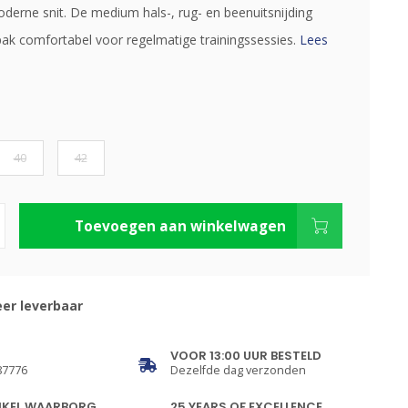
oderne snit. De medium hals-, rug- en beenuitsnijding
pak comfortabel voor regelmatige trainingssessies.
Lees
40
42
Toevoegen aan winkelwagen
er leverbaar
VOOR 13:00 UUR BESTELD
87776
Dezelfde dag verzonden
NKEL WAARBORG
25 YEARS OF EXCELLENCE