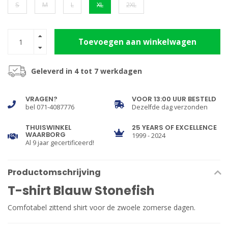
S
M
L
XL
2XL
Toevoegen aan winkelwagen
Geleverd in 4 tot 7 werkdagen
VRAGEN?
VOOR 13:00 UUR BESTELD
bel 071-4087776
Dezelfde dag verzonden
THUISWINKEL
25 YEARS OF EXCELLENCE
WAARBORG
1999 - 2024
Al 9 jaar gecertificeerd!
Productomschrijving
T-shirt Blauw Stonefish
Comfotabel zittend shirt voor de zwoele zomerse dagen.