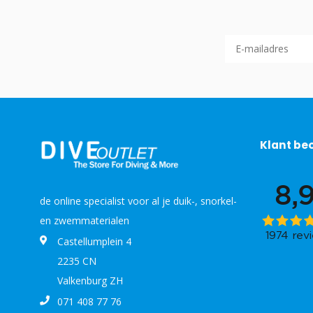
Klant be
de online specialist voor al je duik-, snorkel-
en zwemmaterialen
Castellumplein 4
2235 CN
Valkenburg ZH
071 408 77 76