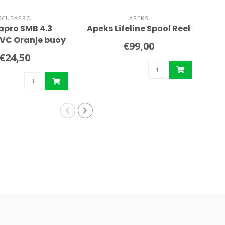
SCUBAPRO
APEKS
apro SMB 4.3
Apeks Lifeline Spool Reel
Te
PVC Oranje buoy
€99,00
€24,50