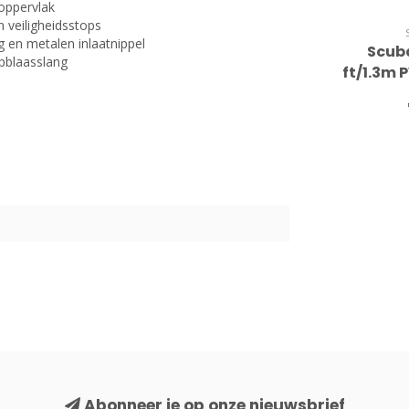
oppervlak
 veiligheidsstops
g en metalen inlaatnippel
Scub
pblaasslang
ft/1.3m 
Abonneer je op onze nieuwsbrief