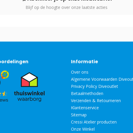
Blijf op de hoogte over onze laatste acties
oordelingen
Informatie
Over ons
Algemene Voorwaarden Diveout
Privacy Policy Diveoutlet
Betaalmethoden
Verzenden & Retourneren
Klantenservice
Sitemap
Cressi Atelier producten
Onze Winkel