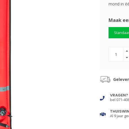
mond in éé
Maak ee
Standaa
Gelever
VRAGEN?
bel 071-40
THUISWI
Al 9 jaar ge