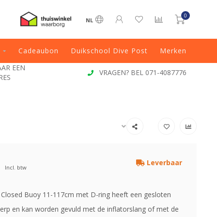
0
NL
Cadeaubon
Duikschool Dive Post
Merken
JAAR EEN
VRAGEN? BEL 071-4087776
RES
Leverbaar
Incl. btw
 Closed Buoy 11-117cm met D-ring heeft een gesloten
werp en kan worden gevuld met de inflatorslang of met de