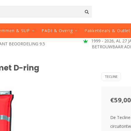
emmen & SUP
PADI & Overig
Pakketdeals & Outlet
1999 - 2026, AL 27 
ANT BEOORDELING 9.5
BETROUWBAAR AD
met D-ring
TECLINE
€59,00
De Tecline
circuitont