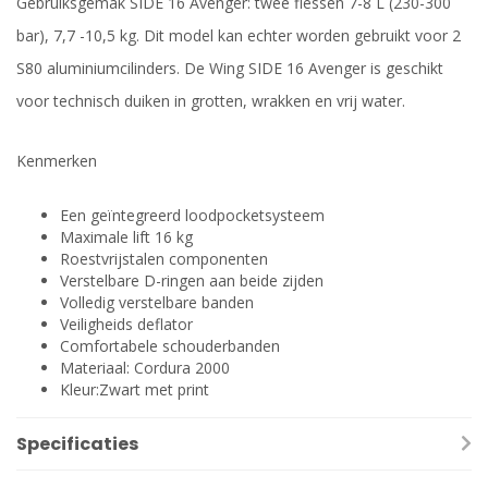
Gebruiksgemak SIDE 16 Avenger: twee flessen 7-8 L (230-300
bar), 7,7 -10,5 kg. Dit model kan echter worden gebruikt voor 2
S80 aluminiumcilinders. De Wing SIDE 16 Avenger is geschikt
voor technisch duiken in grotten, wrakken en vrij water.
Kenmerken
Een geïntegreerd loodpocketsysteem
Maximale lift 16 kg
Roestvrijstalen componenten
Verstelbare D-ringen aan beide zijden
Volledig verstelbare banden
Veiligheids deflator
Comfortabele schouderbanden
Materiaal: Cordura 2000
Kleur:Zwart met print
Specificaties