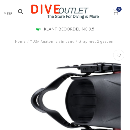
0
MENU
KLANT BEOORDELING 9.5
Home
/
TUSA Anatomic vin band / strap met 2 gespen