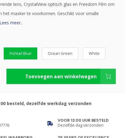
terende lens, CrystalView optisch glas en Freedom Film om
n het masker te voorkomen. Geschikt voor smalle
Lees meer..
Fishtail Blue
Ocean Green
White
Toevoegen aan winkelwagen
:00 besteld, dezelfde werkdag verzonden
VOOR 13:00 UUR BESTELD
87776
Dezelfde dag verzonden
NKEL WAARBORG
25 YEARS OF EXCELLENCE