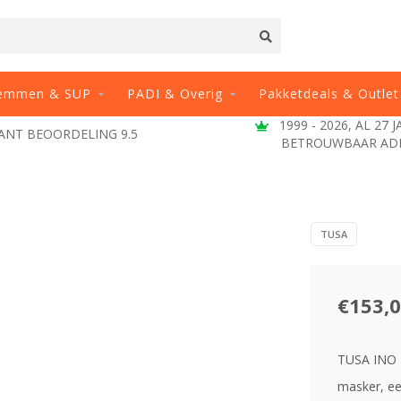
emmen & SUP
PADI & Overig
Pakketdeals & Outlet
1999 - 2026, AL 27 JAAR EEN
G 9.5
BETROUWBAAR ADRES
TUSA
€153,
TUSA INO P
masker, ee