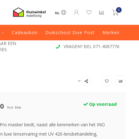
0
NL
Cadeaubon
Duikschool Dive Post
Merken
VRAGEN? BEL 071-4087776
VOOR 13:0
00
Op voorraad
Incl. btw
ro masker biedt, naast alle kenmerken van het INO
n luxe lenservaring met UV 420-lensbehandeling,