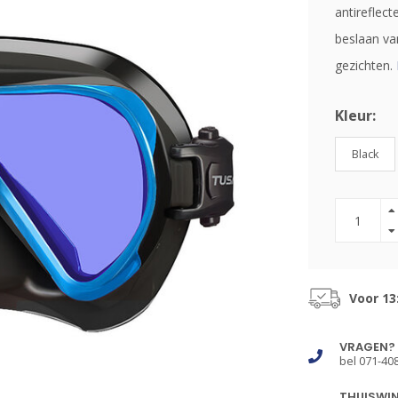
antireflec
beslaan va
gezichten.
Kleur:
Black
Voor 13
VRAGEN?
bel 071-40
THUISWI