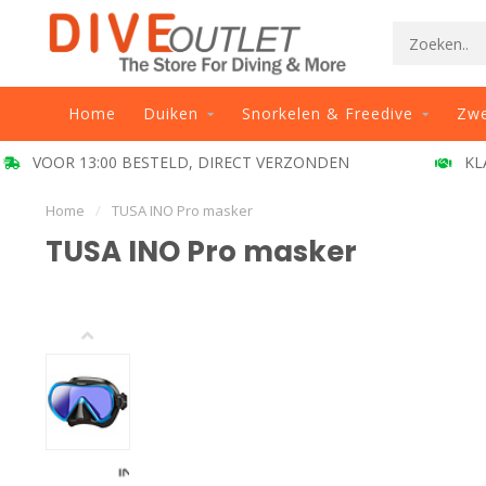
Home
Duiken
Snorkelen & Freedive
Zw
BESTELD, DIRECT VERZONDEN
KLANT BEOORDELIN
Home
/
TUSA INO Pro masker
TUSA INO Pro masker