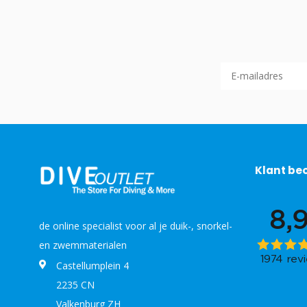
Klant be
de online specialist voor al je duik-, snorkel-
en zwemmaterialen
Castellumplein 4
2235 CN
Valkenburg ZH