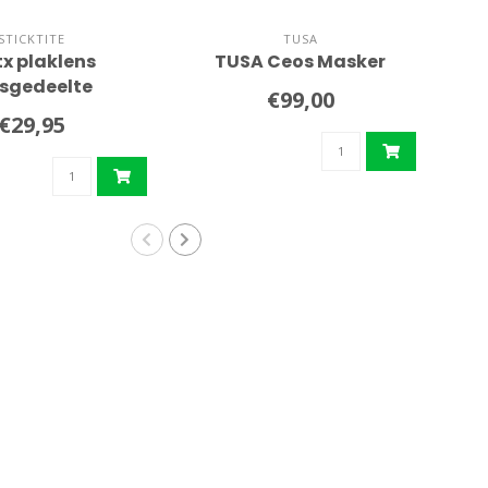
STICKTITE
TUSA
x plaklens
TUSA Ceos Masker
TU
esgedeelte
€99,00
€29,95