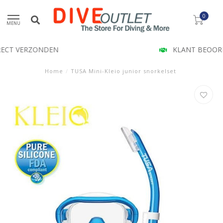
0
MENU
KLANT BEOORDELING 9.5
Home
/
TUSA Mini-Kleio junior snorkelset