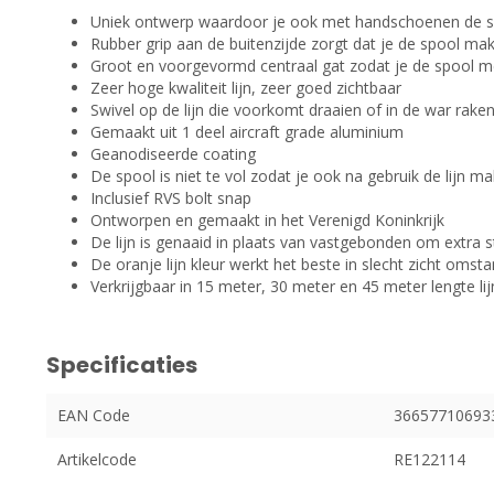
Uniek ontwerp waardoor je ook met handschoenen de spo
Rubber grip aan de buitenzijde zorgt dat je de spool mak
Groot en voorgevormd centraal gat zodat je de spool 
Zeer hoge kwaliteit lijn, zeer goed zichtbaar
Swivel op de lijn die voorkomt draaien of in de war raken
Gemaakt uit 1 deel aircraft grade aluminium
Geanodiseerde coating
De spool is niet te vol zodat je ook na gebruik de lijn ma
Inclusief RVS bolt snap
Ontworpen en gemaakt in het Verenigd Koninkrijk
De lijn is genaaid in plaats van vastgebonden om extra st
De oranje lijn kleur werkt het beste in slecht zicht oms
Verkrijgbaar in 15 meter, 30 meter en 45 meter lengte lij
Specificaties
EAN Code
36657710693
Artikelcode
RE122114