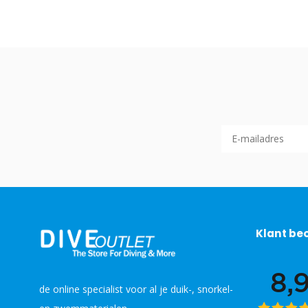
Klant be
de online specialist voor al je duik-, snorkel-