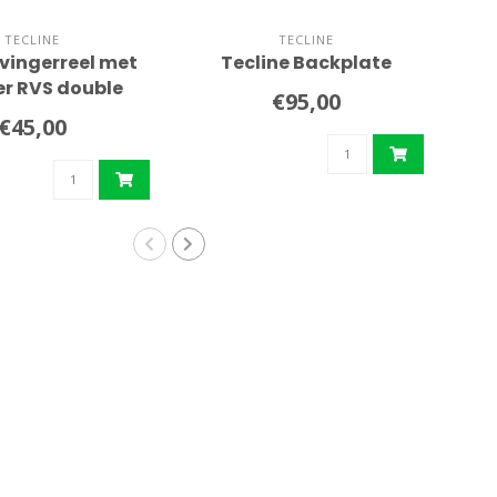
TECLINE
TECLINE
 vingerreel met
Tecline Backplate
Tec
er RVS double
€95,00
ender
€45,00