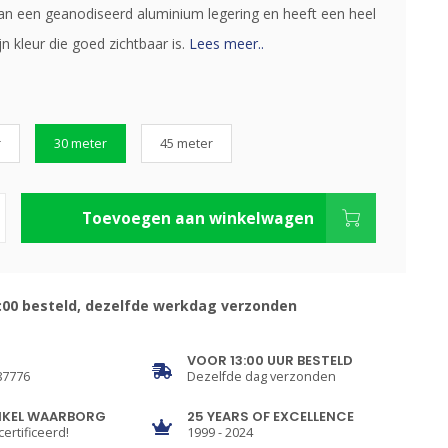
n een geanodiseerd aluminium legering en heeft een heel
ijn kleur die goed zichtbaar is.
Lees meer..
r
30 meter
45 meter
Toevoegen aan winkelwagen
:00 besteld, dezelfde werkdag verzonden
VOOR 13:00 UUR BESTELD
87776
Dezelfde dag verzonden
NKEL WAARBORG
25 YEARS OF EXCELLENCE
certificeerd!
1999 - 2024