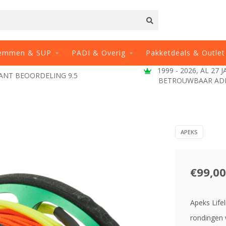
emmen & SUP
PADI & Overig
Pakketdeals & Outlet
1999 - 2026, AL 27 
ANT BEOORDELING 9.5
BETROUWBAAR AD
APEKS
€99,00
Apeks Life
rondingen w