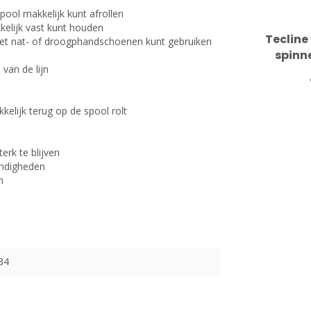
ol makkelijk kunt afrollen
kelijk vast kunt houden
Tecline
met nat- of droogphandschoenen kunt gebruiken
spinn
 van de lijn
kkelijk terug op de spool rolt
erk te blijven
tandigheden
n
34