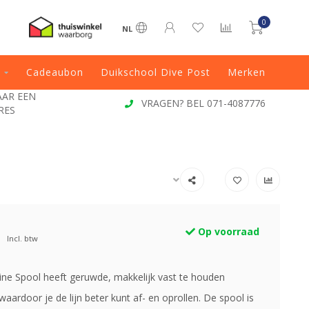
0
NL
Cadeaubon
Duikschool Dive Post
Merken
JAAR EEN
VRAGEN? BEL 071-4087776
RES
Op voorraad
Incl. btw
line Spool heeft geruwde, makkelijk vast te houden
aardoor je de lijn beter kunt af- en oprollen. De spool is