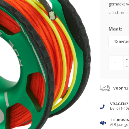
gemaakt va
zichtbare l
Maat:
15 mete
Voor 13
VRAGEN?
bel 071-40
THUISWI
Al 9 jaar ge