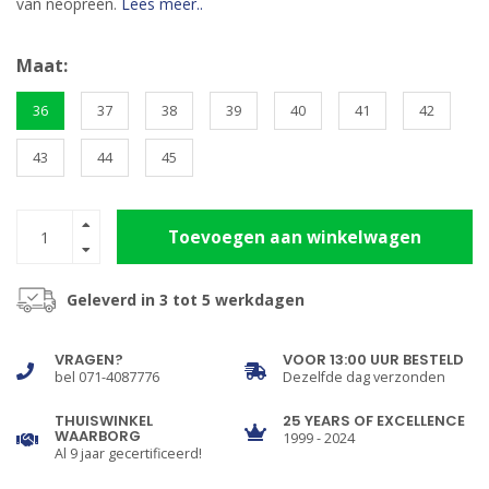
van neopreen.
Lees meer..
Maat:
36
37
38
39
40
41
42
43
44
45
Toevoegen aan winkelwagen
Geleverd in 3 tot 5 werkdagen
VRAGEN?
VOOR 13:00 UUR BESTELD
bel 071-4087776
Dezelfde dag verzonden
THUISWINKEL
25 YEARS OF EXCELLENCE
WAARBORG
1999 - 2024
Al 9 jaar gecertificeerd!