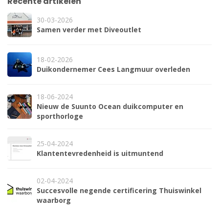
Recente artikelen
30-03-2026
Samen verder met Diveoutlet
18-02-2026
Duikondernemer Cees Langmuur overleden
18-06-2024
Nieuw de Suunto Ocean duikcomputer en
sporthorloge
25-04-2024
Klantentevredenheid is uitmuntend
02-04-2024
Succesvolle negende certificering Thuiswinkel
waarborg