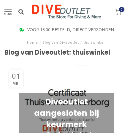
0
MENU
VOOR 13:00 BESTELD, DIRECT VERZONDEN
Home
/
Blog van Diveoutlet
/
thuiswinkel
Blog van Diveoutlet: thuiswinkel
01
MEI
Diveoutlet
aangesloten bij
keurmerk