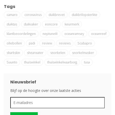
Tags
camaro
coronavirus
duikbrevet
duikbrilopsterkte
duiktas
duikvaker
eoncore
keurmerk
klantbeoordelingen
neptuneIII
oceanramsey
oceanreef
oliebollen
padi
review
reviews
Scubapro
sharkskin
shearwater
snorkelen
snorkelmasker
Suunto
thuiswinkel
thuiswinkelwaarborg
tusa
Nieuwsbrief
Blijf op de hoogte over onze laatste acties