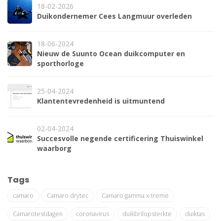
18-02-2026
Duikondernemer Cees Langmuur overleden
18-06-2024
Nieuw de Suunto Ocean duikcomputer en
sporthorloge
25-04-2024
Klantentevredenheid is uitmuntend
02-04-2024
Succesvolle negende certificering Thuiswinkel
waarborg
Tags
camaro
Camaro drytec
Camaro gamma x-treme
Camarotestdagen
coronavirus
duikbrilopsterkte
duiktas