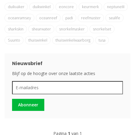
duikvaker
duikwinkel
eoncore
keurmerk
neptuneIII
oceanramsey
oceanreef
padi
reefmaster
sealife
sharkskin
shearwater
snorkelmasker
snorkelset
Suunto
thuiswinkel
thuiswinkelwaarborg
tusa
Nieuwsbrief
Blijf op de hoogte over onze laatste acties
Abonneer
Pagina
1
van 1