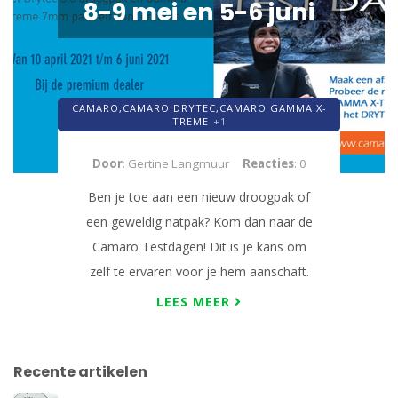
8-9 mei en 5-6 juni
CAMARO,
CAMARO DRYTEC,
CAMARO GAMMA X-
TREME
+1
Door
: Gertine Langmuur
Reacties
: 0
Ben je toe aan een nieuw droogpak of
een geweldig natpak? Kom dan naar de
Camaro Testdagen! Dit is je kans om
zelf te ervaren voor je hem aanschaft.
LEES MEER
Recente artikelen