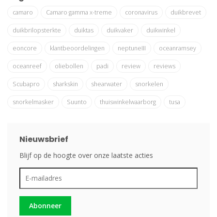
camaro
Camaro gamma x-treme
coronavirus
duikbrevet
duikbrilopsterkte
duiktas
duikvaker
duikwinkel
eoncore
klantbeoordelingen
neptuneIII
oceanramsey
oceanreef
oliebollen
padi
review
reviews
Scubapro
sharkskin
shearwater
snorkelen
snorkelmasker
Suunto
thuiswinkelwaarborg
tusa
Nieuwsbrief
Blijf op de hoogte over onze laatste acties
Abonneer