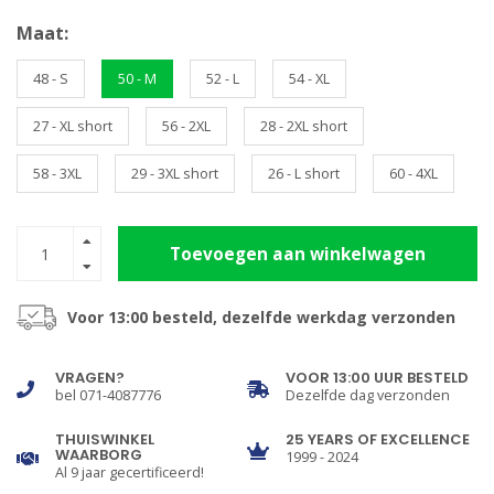
Maat:
48 - S
50 - M
52 - L
54 - XL
27 - XL short
56 - 2XL
28 - 2XL short
58 - 3XL
29 - 3XL short
26 - L short
60 - 4XL
Toevoegen aan winkelwagen
Voor 13:00 besteld, dezelfde werkdag verzonden
VRAGEN?
VOOR 13:00 UUR BESTELD
bel 071-4087776
Dezelfde dag verzonden
THUISWINKEL
25 YEARS OF EXCELLENCE
WAARBORG
1999 - 2024
Al 9 jaar gecertificeerd!