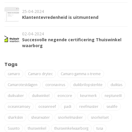
25-04-2024
Klantentevredenheid is uitmuntend
02-04-2024
Succesvolle negende certificering Thuiswinkel
waarborg
Tags
camaro
Camaro drytec
Camaro gamma x-treme
Camarotestdagen
coronavirus
duikbrilopsterkte
duiktas
duikvaker
duikwinkel
eoncore
keurmerk
neptuneIII
oceanramsey
oceanreef
padi
reefmaster
sealife
sharkskin
shearwater
snorkelmasker
snorkelset
Suunto
thuiswinkel
thuiswinkelwaarborg
tusa