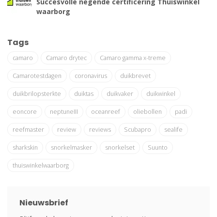
Succesvolle negende certificering Thuiswinkel
waarborg
Tags
camaro
Camaro drytec
Camaro gamma x-treme
Camarotestdagen
coronavirus
duikbrevet
duikbrilopsterkte
duiktas
duikvaker
duikwinkel
eoncore
neptuneIII
oceanreef
oliebollen
padi
reefmaster
review
reviews
Scubapro
sealife
sharkskin
snorkelmasker
snorkelset
Suunto
thuiswinkelwaarborg
Nieuwsbrief