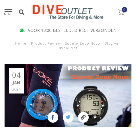
0
MENU
 VERZONDEN
KLANT BEOORDELING
Home
/
Product Review - Suunto Zoop Novo
/
Blog van
Diveoutlet
04
JAN
2021